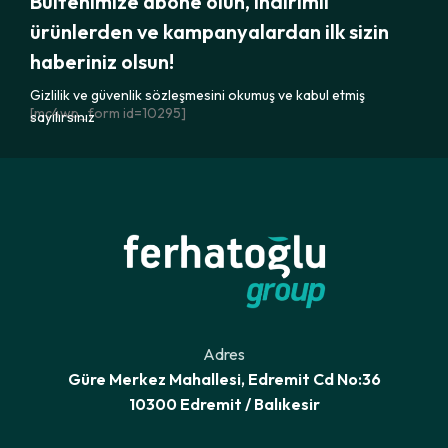
Bültenimize abone olun, indirimli
ürünlerden ve kampanyalardan ilk sizin
haberiniz olsun!
Gizlilik ve güvenlik sözleşmesini okumuş ve kabul etmiş
[mc4wp_form id=10295]
sayılırsınız
Adres
Güre Merkez Mahallesi, Edremit Cd No:36
10300 Edremit / Balıkesir