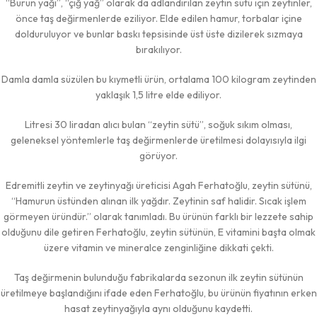
“Burun yağı”, “çiğ yağ” olarak da adlandırılan zeytin sütü için zeytinler,
önce taş değirmenlerde eziliyor. Elde edilen hamur, torbalar içine
dolduruluyor ve bunlar baskı tepsisinde üst üste dizilerek sızmaya
bırakılıyor.
Damla damla süzülen bu kıymetli ürün, ortalama 100 kilogram zeytinden
yaklaşık 1,5 litre elde ediliyor.
Litresi 30 liradan alıcı bulan “zeytin sütü”, soğuk sıkım olması,
geleneksel yöntemlerle taş değirmenlerde üretilmesi dolayısıyla ilgi
görüyor.
Edremitli zeytin ve zeytinyağı üreticisi Agah Ferhatoğlu, zeytin sütünü,
“Hamurun üstünden alınan ilk yağdır. Zeytinin saf halidir. Sıcak işlem
görmeyen üründür.” olarak tanımladı. Bu ürünün farklı bir lezzete sahip
olduğunu dile getiren Ferhatoğlu, zeytin sütünün, E vitamini başta olmak
üzere vitamin ve mineralce zenginliğine dikkati çekti.
Taş değirmenin bulunduğu fabrikalarda sezonun ilk zeytin sütünün
üretilmeye başlandığını ifade eden Ferhatoğlu, bu ürünün fiyatının erken
hasat zeytinyağıyla aynı olduğunu kaydetti.