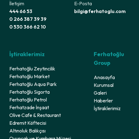
İletişim
E-Posta
444 66 53
bilgi@ferhatoglu.com
0 266 387 39 39
0 530 366 62 10
İştiraklerimiz
Ferhatoğlu
Group
Ferhatoğlu Zeytincilik
Ferhatoğlu Market
Anasayfa
Ferhatoğlu Aqua Park
Kurumsal
Ferhatoğlu Sigorta
Galeri
Ferhatoğlu Petrol
Haberler
Ferhatzade İnşaat
İştiraklerimiz
Olive Cafe & Restaurant
Edremit Köftecisi
Altınoluk Balıkçısı
Oyuncak ve Kumbara Müzesi