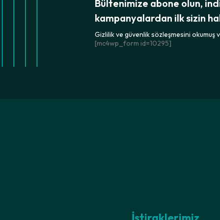
Bültenimize abone olun, ind
kampanyalardan ilk sizin ha
Gizlilik ve güvenlik sözleşmesini okumuş ve
[mc4wp_form id=10295]
İştiraklerimiz