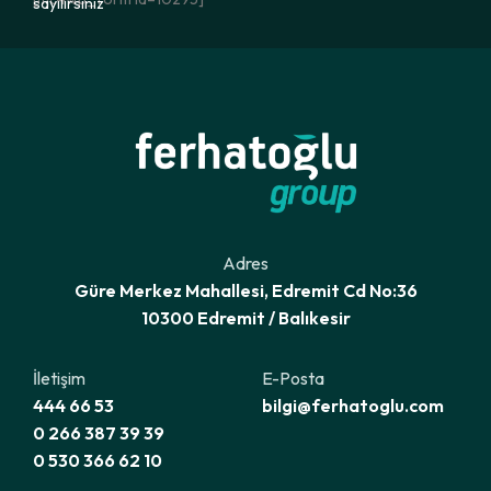
sayılırsınız
Adres
Güre Merkez Mahallesi, Edremit Cd No:36
10300 Edremit / Balıkesir
İletişim
E-Posta
444 66 53
bilgi@ferhatoglu.com
0 266 387 39 39
0 530 366 62 10