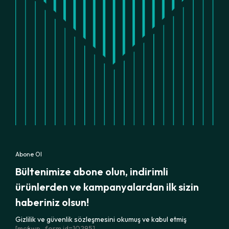
Abone Ol
Bültenimize abone olun, indirimli
ürünlerden ve kampanyalardan ilk sizin
haberiniz olsun!
Gizlilik ve güvenlik sözleşmesini okumuş ve kabul etmiş
[mc4wp_form id=10295]