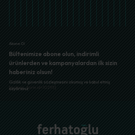
Abone Ol
Bültenimize abone olun, indirimli
ürünlerden ve kampanyalardan ilk sizin
haberiniz olsun!
Gizlilik ve güvenlik sözleşmesini okumuş ve kabul etmiş
[mc4wp_form id=10295]
sayılırsınız