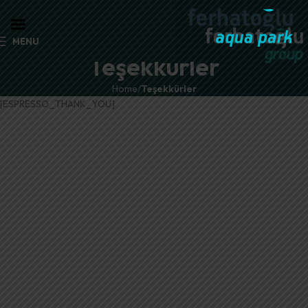
MENU
Teşekkürler
Home
Teşekkürler
[ESPRESSO_THANK_YOU]