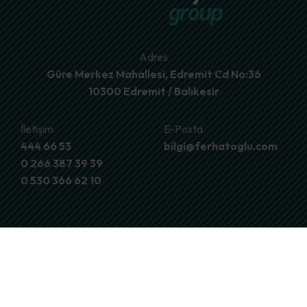
Adres
Güre Merkez Mahallesi, Edremit Cd No:36
10300 Edremit / Balıkesir
İletişim
E-Posta
444 66 53
bilgi@ferhatoglu.com
0 266 387 39 39
0 530 366 62 10
İştiraklerimiz
Ferhatoğlu
Group
Ferhatoğlu Zeytincilik
Ferhatoğlu Market
Anasayfa
Ferhatoğlu Aqua Park