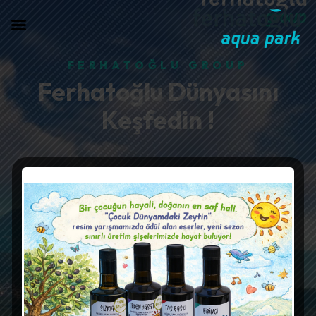
FERHATOĞLU GROUP
Ferhatoğlu Dünyasını
Keşfedin !
01
/11